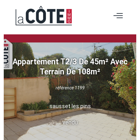
Appartement T2/3 De 45m² Avec
Terrain De 108m²
référence 1199
sausset les pins
vendu