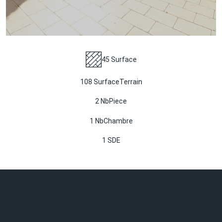
45 Surface
108 SurfaceTerrain
2 NbPiece
1 NbChambre
1 SDE