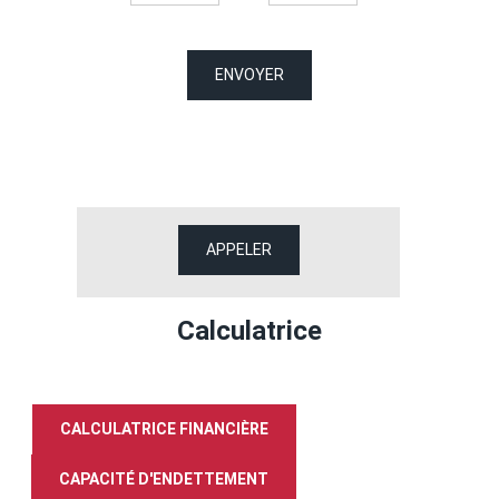
La CÔTE IMMO - Côte Bleue
27B avenue Aristide Briand
ENVOYER
13620 Carry-le-Rouet
04.42.30.19.86
APPELER
Calculatrice
CALCULATRICE FINANCIÈRE
CAPACITÉ D'ENDETTEMENT