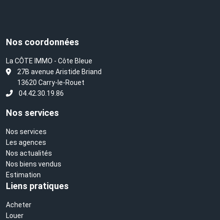
Nos coordonnées
La CÔTE IMMO - Côte Bleue
L
27B avenue Aristide Briand
13620 Carry-le-Rouet
04.42.30.19.86
Nos services
Nos services
Les agences
Nos actualités
Nos biens vendus
Estimation
Liens pratiques
Acheter
Louer