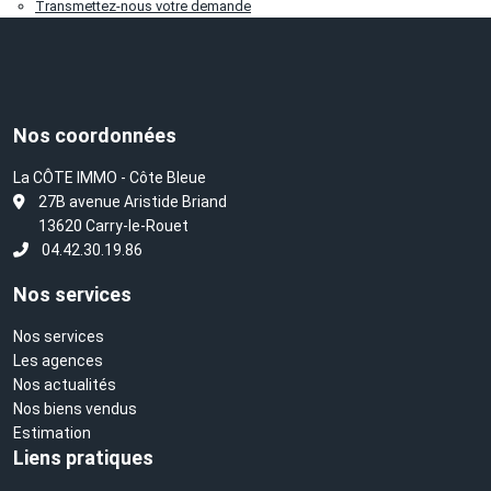
Transmettez-nous votre demande
Nos coordonnées
La CÔTE IMMO - Côte Bleue
L
27B avenue Aristide Briand
13620 Carry-le-Rouet
04.42.30.19.86
Nos services
Nos services
Les agences
Nos actualités
Nos biens vendus
Estimation
Liens pratiques