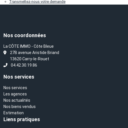
Transmettez-nous votre demande
Nos coordonnées
La CÔTE IMMO - Côte Bleue
L
27B avenue Aristide Briand
13620 Carry-le-Rouet
04.42.30.19.86
Nos services
Nos services
Les agences
Nos actualités
Nos biens vendus
Estimation
Liens pratiques