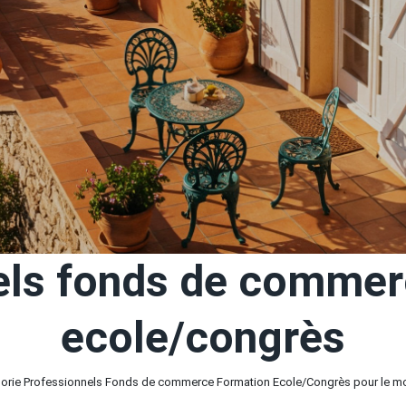
els fonds de commer
ecole/congrès
orie Professionnels Fonds de commerce Formation Ecole/Congrès pour le mome