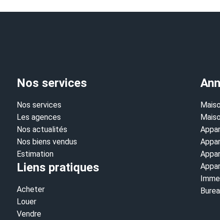
Nos services
Ann
La CÔTE IMMO - Sud Étang de Berre
Nos services
Maiso
Les agences
2227 Route Départementale 568
Maiso
Nos actualités
13220 Châteauneuf-les-Martigues
Appar
Nos biens vendus
04.42.30.19.86
Appar
Estimation
Appar
Liens pratiques
Appar
Immeu
Acheter
Burea
Louer
Vendre