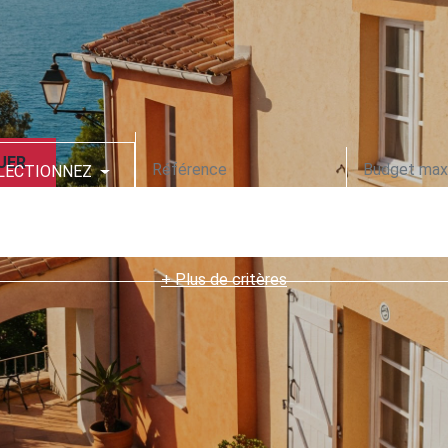
UER
LECTIONNEZ
CODE POSTAL
+ Plus de critères