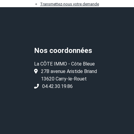
Transmettez-nous votre demande
Nos coordonnées
La CÔTE IMMO - Côte Bleue
27B avenue Aristide Briand
13620 Carry-le-Rouet
04.42.30.19.86