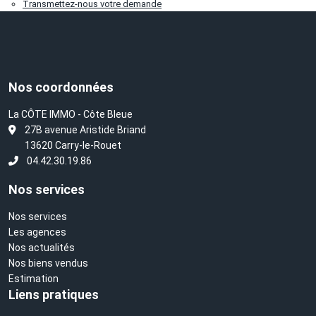
Transmettez-nous votre demande
Nos coordonnées
La CÔTE IMMO - Côte Bleue
L
27B avenue Aristide Briand
13620 Carry-le-Rouet
04.42.30.19.86
Nos services
Nos services
Les agences
Nos actualités
Nos biens vendus
Estimation
Liens pratiques