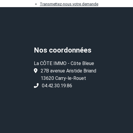
Transmettez-nous votre demande
Nos coordonnées
La CÔTE IMMO - Côte Bleue
27B avenue Aristide Briand
13620 Carry-le-Rouet
04.42.30.19.86