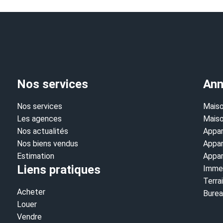
Nos services
Ann
La CÔTE IMMO - Sud Étang de Berre
Nos services
Maiso
Les agences
2227 Route Départementale 568
Maiso
Nos actualités
13220 Châteauneuf-les-Martigues
Appar
Nos biens vendus
04.42.30.19.86
Appar
Estimation
Appar
Liens pratiques
Immeu
Terra
Acheter
Burea
Louer
Vendre