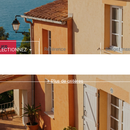
UER
LECTIONNEZ
CODE POSTAL
+ Plus de critères