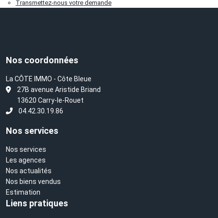
Transmettez-nous votre demande
Nos coordonnées
La CÔTE IMMO - Côte Bleue
L
27B avenue Aristide Briand
13620 Carry-le-Rouet
04.42.30.19.86
Nos services
Nos services
Les agences
Nos actualités
Nos biens vendus
Estimation
Liens pratiques