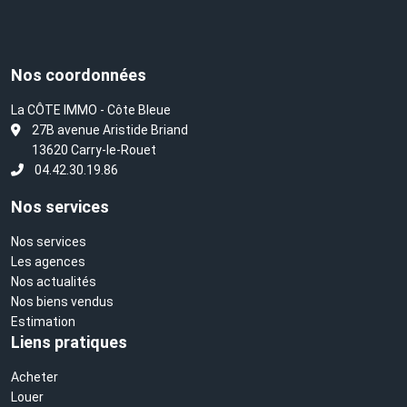
Nos coordonnées
La CÔTE IMMO - Côte Bleue
L
27B avenue Aristide Briand
13620 Carry-le-Rouet
04.42.30.19.86
Nos services
Nos services
Les agences
Nos actualités
Nos biens vendus
Estimation
Liens pratiques
Acheter
Louer