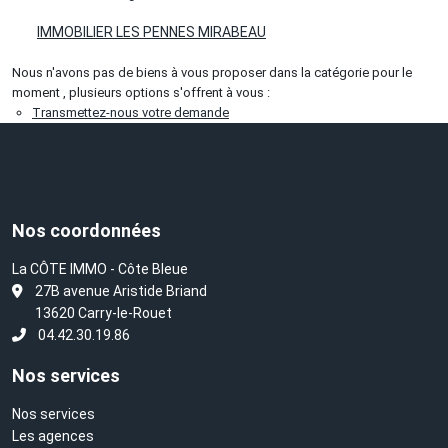
IMMOBILIER LES PENNES MIRABEAU
Nous n'avons pas de biens à vous proposer dans la catégorie pour le
moment , plusieurs options s'offrent à vous :
Transmettez-nous votre demande
Nos coordonnées
La CÔTE IMMO - Côte Bleue
L
27B avenue Aristide Briand
13620 Carry-le-Rouet
04.42.30.19.86
Nos services
Nos services
Les agences