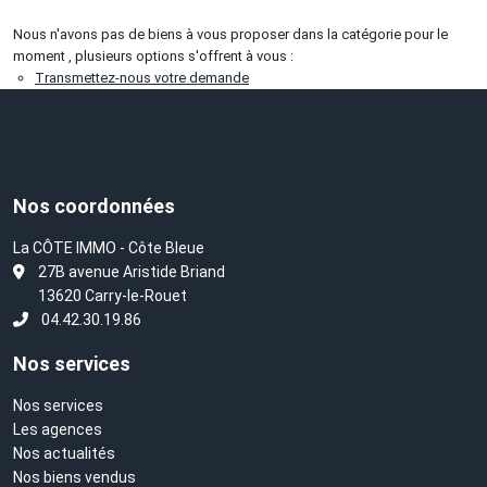
Nous n'avons pas de biens à vous proposer dans la catégorie pour le
moment , plusieurs options s'offrent à vous :
Transmettez-nous votre demande
Nos coordonnées
La CÔTE IMMO - Côte Bleue
L
27B avenue Aristide Briand
13620 Carry-le-Rouet
04.42.30.19.86
Nos services
Nos services
Les agences
Nos actualités
Nos biens vendus